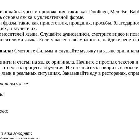
 онлайн-курсы и приложения, такие как Duolingo, Memrise, Babb
ь основы языка в увлекательной форме.
 фразы, такие как приветствия, прощания, просьбы, благодарнос
ях, и заучите их.
осителей языка. Слушайте аудиозаписи, смотрите видео и повт
осителями языка. Если у вас есть возможность, найдите репетит
инала:
Смотрите фильмы и слушайте музыку на языке оригинала
ниги и статьи на языке оригинала. Начните с простых текстов 
 это часть процесса обучения. Не стесняйтесь говорить на язык
язык в реальных ситуациях. Заказывайте еду в ресторанах, спра
ранном языке:
ь:
ова:
о вам говорят:
 делиться опытом: