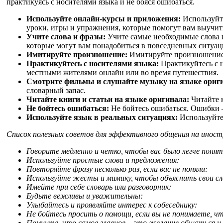
практикуясь с носителями языка и не бояся ошибаться.
Используйте онлайн-курсы и приложения:
Используйте
уроки, игры и упражнения, которые помогут вам выучит
Учите слова и фразы:
Учите самые необходимые слова и
которые могут вам понадобиться в повседневных ситуаци
Имитируйте произношение:
Имитируйте произношение н
Практикуйтесь с носителями языка:
Практикуйтесь с н
местными жителями онлайн или во время путешествия.
Смотрите фильмы и слушайте музыку на языке ориг
словарный запас.
Читайте книги и статьи на языке оригинала:
Читайте к
Не бойтесь ошибаться:
Не бойтесь ошибаться. Ошибки –
Используйте язык в реальных ситуациях:
Используйте 
Список полезных советов для эффективного общения на иност
Говорите медленно и четко, чтобы вас было легче понят
Используйте простые слова и предложения:
Повторяйте фразу несколько раз, если вас не поняли:
Используйте жесты и мимику, чтобы объяснить свои сл
Имейте при себе словарь или разговорник:
Будьте вежливы и уважительны:
Улыбайтесь и проявляйте интерес к собеседнику:
Не бойтесь просить о помощи, если вы не понимаете, чт
Помните, что самое главное – это желание общаться и