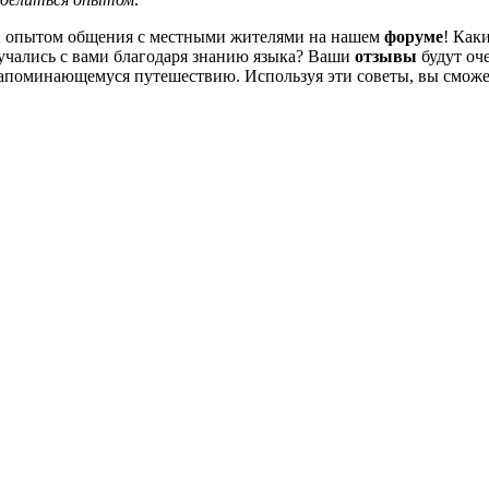
 и опытом общения с местными жителями на нашем
форуме
! Как
учались с вами благодаря знанию языка? Ваши
отзывы
будут оче
 запоминающемуся путешествию. Используя эти советы, вы сможе