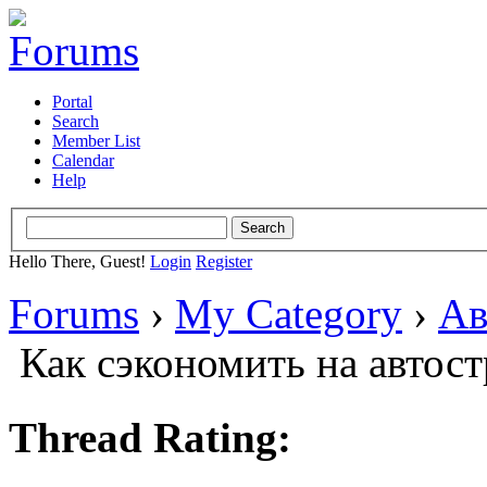
Portal
Search
Member List
Calendar
Help
Hello There, Guest!
Login
Register
Forums
›
My Category
›
Ав
Как сэкономить на автос
Thread Rating: