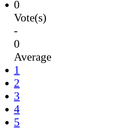
0
Vote(s)
-
0
Average
1
2
3
4
5