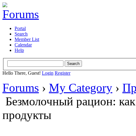
Portal
Search
Member List
Calendar
Help
Hello There, Guest!
Login
Register
Forums
›
My Category
›
Пр
Безмолочный рацион: ка
продукты