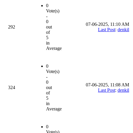
0
Vote(s)
-
0
07-06-2025, 11:10 AM
292
out
Last Post
:
denkil
of
5
in
Average
0
Vote(s)
-
0
07-06-2025, 11:08 AM
324
out
Last Post
:
denkil
of
5
in
Average
0
Vote(s)