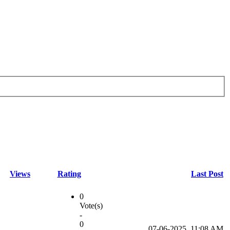
Views
Rating
Last Post
0
Vote(s)
-
0
07-06-2025, 11:08 AM