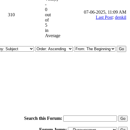
-
0
07-06-2025, 11:09 AM
310
out
Last Post
:
denkil
of
5
in
Average
Search this Forum:
Forum Jump: