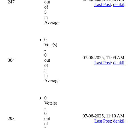
247
out
Last Post
:
denkil
of
5
in
Average
0
Vote(s)
-
0
07-06-2025, 11:09 AM
304
out
Last Post
:
denkil
of
5
in
Average
0
Vote(s)
-
0
07-06-2025, 11:10 AM
293
out
Last Post
:
denkil
of