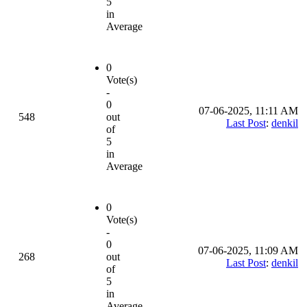
5
in
Average
0
Vote(s)
-
0
07-06-2025, 11:11 AM
548
out
Last Post
:
denkil
of
5
in
Average
0
Vote(s)
-
0
07-06-2025, 11:09 AM
268
out
Last Post
:
denkil
of
5
in
Average