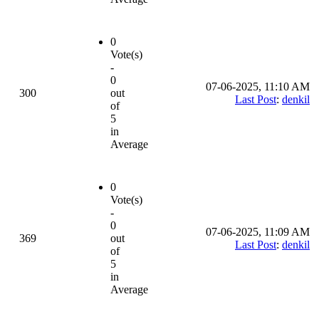
0
Vote(s)
-
0
07-06-2025, 11:10 AM
300
out
Last Post
:
denkil
of
5
in
Average
0
Vote(s)
-
0
07-06-2025, 11:09 AM
369
out
Last Post
:
denkil
of
5
in
Average