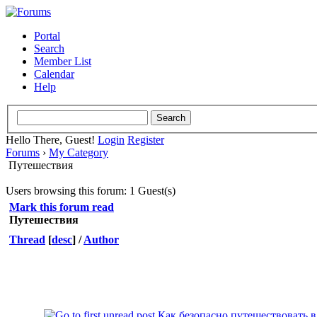
Portal
Search
Member List
Calendar
Help
Hello There, Guest!
Login
Register
Forums
›
My Category
Путешествия
Users browsing this forum: 1 Guest(s)
Mark this forum read
Путешествия
Thread
[
desc
]
/
Author
Как безопасно путешествовать 