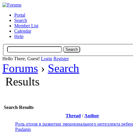
Portal
Search
Member List
Calendar
Help
Hello There, Guest!
Login
Register
Forums
›
Search
Results
Search Results
Thread
/
Author
Роль отцов в развитии эмоционального интеллекта ребе
Paulanis